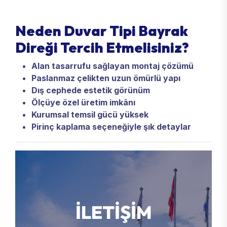
Neden Duvar Tipi Bayrak
Direği Tercih Etmelisiniz?
Alan tasarrufu sağlayan montaj çözümü
Paslanmaz çelikten uzun ömürlü yapı
Dış cephede estetik görünüm
Ölçüye özel üretim imkânı
Kurumsal temsil gücü yüksek
Pirinç kaplama seçeneğiyle şık detaylar
İ
L
E
T
İ
Ş
İ
M