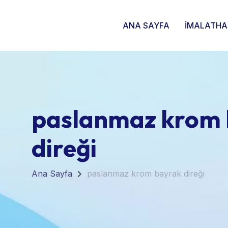
ANA SAYFA
İMALATH
paslanmaz krom
direği
Ana Sayfa
paslanmaz krom bayrak direği